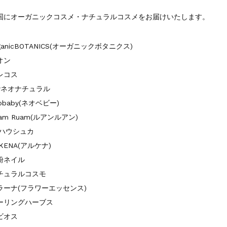
国にオーガニックコスメ・ナチュラルコスメをお届けいたします。
ganicBOTANICS(オーガニックボタニクス)
オン
レコス
arネオナチュラル
obaby(ネオベビー)
am Ruam(ルアンルアン)
r.ハウシュカ
KENA(アルケナ)
粉ネイル
チュラルコスモ
ラーナ(フラワーエッセンス)
ーリングハーブス
ビオス