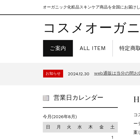
オーガニック化粧品スキンケア商品を全国にお届け
コスメオーガニ
ご案内
ALL ITEM
特定商
web通販は当分の間お
お知らせ
2024.12.30
H
営業日カレンダー
コ
今月(2026年8月)
ー
日
月
火
水
木
金
土
案
1