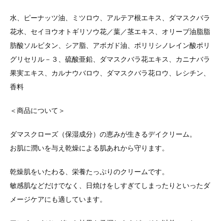
水、ピーナッツ油、ミツロウ、アルテア根エキス、ダマスクバラ
花水、セイヨウオトギリソウ花／葉／茎エキス、オリーブ油脂脂
肪酸ソルビタン、シア脂、アボガド油、ポリリシノレイン酸ポリ
グリセリル－３、硫酸亜鉛、ダマスクバラ花エキス、カニナバラ
果実エキス、カルナウバロウ、ダマスクバラ花ロウ、レシチン、
香料
＜商品について＞
ダマスクローズ（保湿成分）の恵みが生きるデイクリーム。
お肌に潤いを与え乾燥による肌あれから守ります。
乾燥肌をいたわる、栄養たっぷりのクリームです。
敏感肌などだけでなく、日焼けをしすぎてしまったりといったダ
メージケアにも適しています。