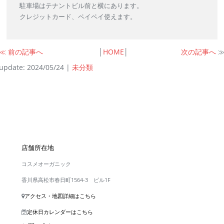
駐車場はテナントビル前と横にあります。
クレジットカード、ペイペイ使えます。
≪
前の記事へ
│
HOME
│
次の記事へ
update: 2024/05/24
|
未分類
店舗所在地
コスメオーガニック
香川県高松市春日町1564-3 ビル1F
アクセス・地図詳細はこちら
定休日カレンダーはこちら